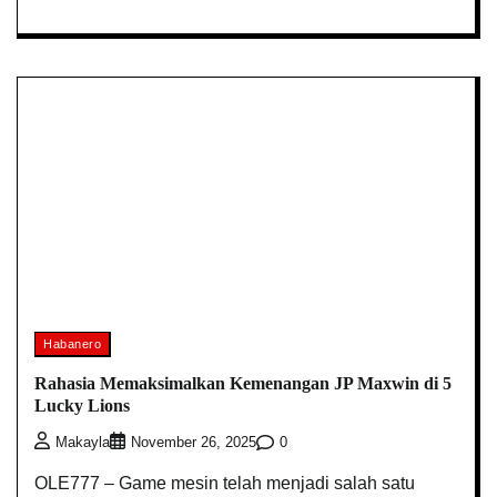
Habanero
Rahasia Memaksimalkan Kemenangan JP Maxwin di 5
Lucky Lions
0
Makayla
November 26, 2025
OLE777 – Game mesin telah menjadi salah satu