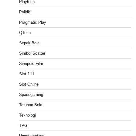
Playtech
Politik
Pragmatic Play
QTech
Sepak Bola
Simbol Scatter
Sinopsis Film
Slot JILI
Slot Online
Spadegaming
Taruhan Bola
Teknologi
TPG
Uncategorized