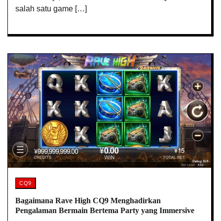
salah satu game […]
CQ9
Bagaimana Rave High CQ9 Menghadirkan
Pengalaman Bermain Bertema Party yang Immersive