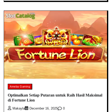
Ameba Gaming
Optimalkan Setiap Putaran untuk Raih Hasil Maksimal
di Fortune Lion
0
Makayla
December 16, 2025