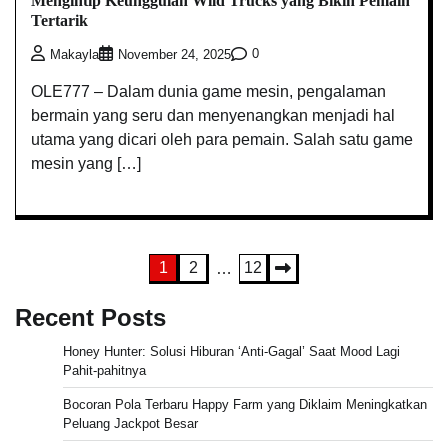
Mengintip Keunggulan Wild Trucks yang Bikin Pemain
Tertarik
0
Makayla
November 24, 2025
OLE777 – Dalam dunia game mesin, pengalaman
bermain yang seru dan menyenangkan menjadi hal
utama yang dicari oleh para pemain. Salah satu game
mesin yang […]
Posts
1
2
12
…
pagination
Recent Posts
Honey Hunter: Solusi Hiburan ‘Anti-Gagal’ Saat Mood Lagi
Pahit-pahitnya
Bocoran Pola Terbaru Happy Farm yang Diklaim Meningkatkan
Peluang Jackpot Besar