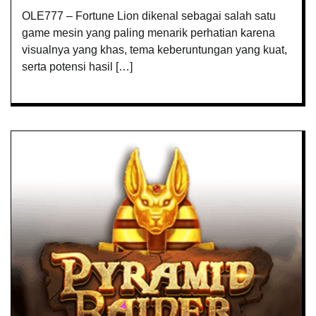
OLE777 – Fortune Lion dikenal sebagai salah satu
game mesin yang paling menarik perhatian karena
visualnya yang khas, tema keberuntungan yang kuat,
serta potensi hasil […]