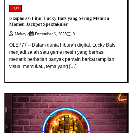
CQ9
Eksplorasi Fitur Lucky Bats yang Sering Memicu
Momen Jackpot Spektakuler
0
Makayla
December 6, 2025
OLE777 – Dalam dunia hiburan digital, Lucky Bats
menjadi salah satu game mesin yang berhasil
menarik perhatian banyak pemain berkat tampilan
visual memukau, tema yang […]