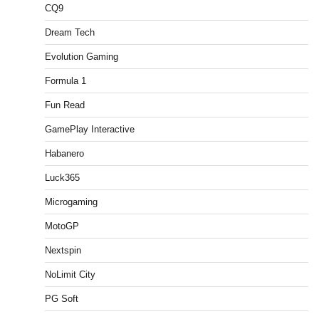
CQ9
Dream Tech
Evolution Gaming
Formula 1
Fun Read
GamePlay Interactive
Habanero
Luck365
Microgaming
MotoGP
Nextspin
NoLimit City
PG Soft